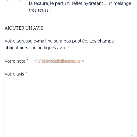
la texture, le parfum, l’effet hydratant .. un mélange
très réussi!
AJOUTER UN AVIS
Votre adresse e-mail ne sera pas publiée.
Les champs
*
obligatoires sont indiqués avec
*
Votre note
1 étoile sur 5
2 étoiles sur 5
3 étoiles sur 5
4 étoiles sur 5
5 étoiles sur 5
*
Votre avis