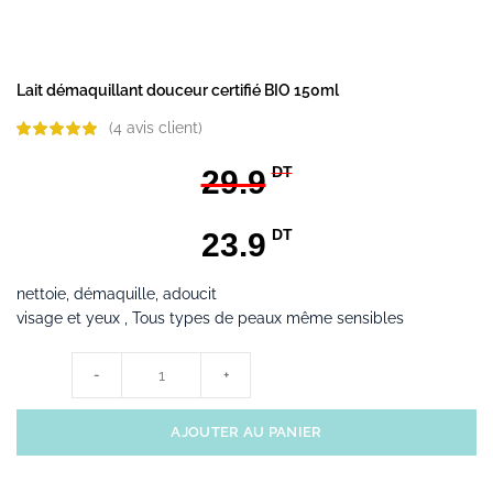
Lait démaquillant douceur certifié BIO 150ml
(
4
avis client)
DT
29.9
DT
23.9
nettoie, démaquille, adoucit
visage et yeux , Tous types de peaux même sensibles
quantité de Lait démaquillant douceur certifié BIO 150ml
AJOUTER AU PANIER