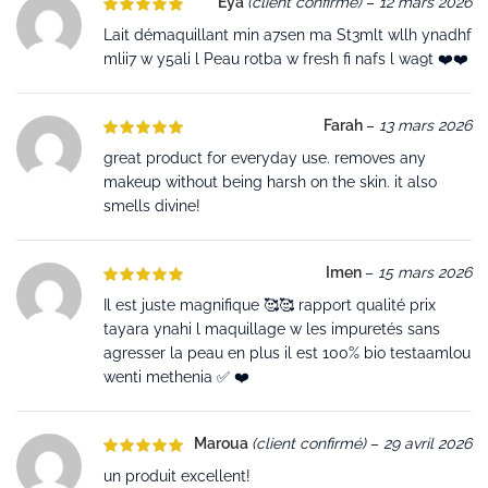
Eya
(client confirmé)
–
12 mars 2026
Lait démaquillant min a7sen ma St3mlt wllh ynadhf
mlii7 w y5ali l Peau rotba w fresh fi nafs l wa9t ❤️❤️
Farah
–
13 mars 2026
great product for everyday use. removes any
makeup without being harsh on the skin. it also
smells divine!
Imen
–
15 mars 2026
Il est juste magnifique 🥰🥰 rapport qualité prix
tayara ynahi l maquillage w les impuretés sans
agresser la peau en plus il est 100% bio testaamlou
wenti methenia ✅ ❤️
Maroua
(client confirmé)
–
29 avril 2026
un produit excellent!